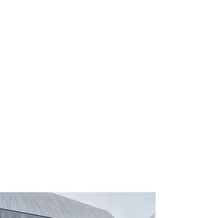
TheoDoors
Divers staalwerk
nihil nobis absurdum est